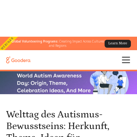
WEBINAR
Global Volunteering Programs:
Creating Impact Across Cultures
Learn More
← Alle Blogs
/
and Regions
Welttag des Autismus-Bewusstseins: Herkunft, Thema, Ideen für
Feierlichkeiten und mehr
Welttag des Autismus-
Bewusstseins: Herkunft,