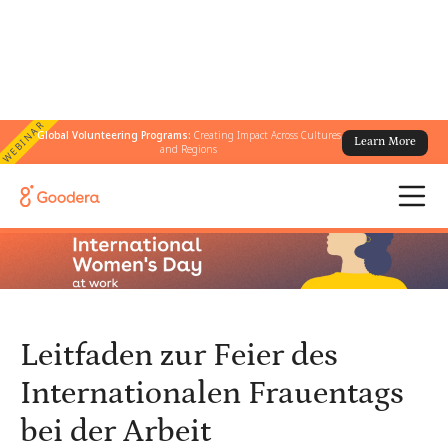
WEBINAR
Global Volunteering Programs:
Creating Impact Across Cultures
Learn More
← Alle Blogs
/
and Regions
Leitfaden zur Feier des Internationalen Frauentags bei der Arbeit
Leitfaden zur Feier des
Internationalen Frauentags
bei der Arbeit