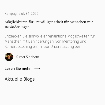
Kampagne
July 31, 2026
Möglichkeiten für Freiwilligenarbeit für Menschen mit
Behinderungen
Entdecken Sie sinnvolle ehrenamtliche Möglichkeiten für
Menschen mit Behinderungen, von Mentoring und
Karrierecoaching bis hin zur Unterstützung bei
Barrierefreiheit und Lebenskompetenzen. Erfahren Sie,
wie inklusives Ehrenamt dazu beiträgt, Barrieren
Kumar Siddhant
abzubauen, Unabhängigkeit zu fördern und nachhaltige
Wirkung für Einzelpersonen und Gemeinschaften
Lesen Sie mehr
gleichermaßen zu erzielen.
Aktuelle Blogs