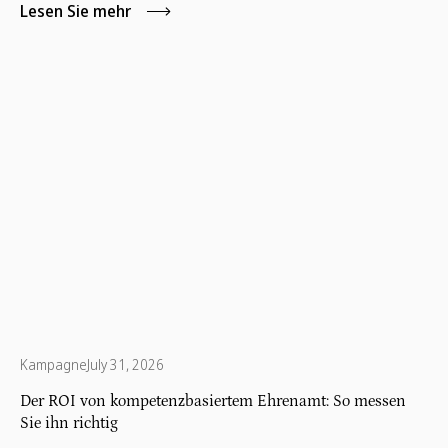
cancer, with a focus on early diagnosis, research support,
Lesen Sie mehr
and patient empowerment.
Kampagne
July 31, 2026
Der ROI von kompetenzbasiertem Ehrenamt: So messen
Sie ihn richtig