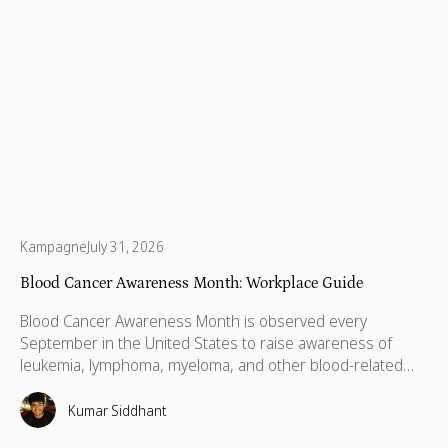
Kampagne
July 31, 2026
Blood Cancer Awareness Month: Workplace Guide
Blood Cancer Awareness Month is observed every
September in the United States to raise awareness of
leukemia, lymphoma, myeloma, and other blood-related
cancers. Congress designated September as National
Blood Cancer Awareness Month in 2010, and the
Kumar Siddhant
observance now covers more than 100 types of blood