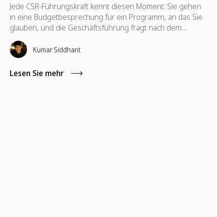
Jede CSR-Führungskraft kennt diesen Moment: Sie gehen
in eine Budgetbesprechung für ein Programm, an das Sie
glauben, und die Geschäftsführung fragt nach dem
präzisen Return on Investment des Programms für
kompetenzbasiertes Volunteering. In solchen Situationen
Kumar Siddhant
reichen Standardkennzahlen wie die Gesamtzahl der
geleisteten Stunden oder Fotos von einem Freiwilligentag
Lesen Sie mehr
meist nicht aus.