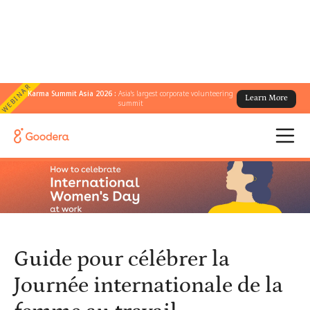
WEBINAR
Karma Summit Asia 2026 :
Asia's largest corporate volunteering
Learn More
← Tous les blogs
/
summit
Guide pour célébrer la Journée internationale de la femme au
travail
Guide pour célébrer la
Journée internationale de la