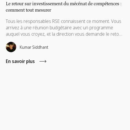
Le retour sur investissement du mécénat de compétences :
comment tout mesurer
Tous les responsables RSE connaissent ce moment. Vous
arrivez à une réunion budgétaire avec un programme
auquel vous croyez, et la direction vous demande le retour
sur investissement précis de votre mécénat de
compétences. Dans ces situations, les indicateurs
Kumar Siddhant
classiques comme le nombre total d'heures enregistrées
ou les photos d'une journée de bénévolat ne suffisent
En savoir plus
généralement pas.