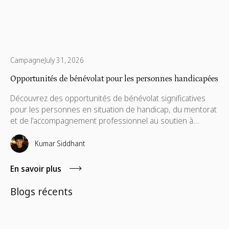
Campagne
July 31, 2026
Opportunités de bénévolat pour les personnes handicapées
Découvrez des opportunités de bénévolat significatives
pour les personnes en situation de handicap, du mentorat
et de l'accompagnement professionnel au soutien à
l'accessibilité et aux compétences de vie. Apprenez
comment le bénévolat inclusif aide à lever les obstacles, à
Kumar Siddhant
renforcer l'autonomie et à créer un impact durable pour
les individus comme pour les communautés.
En savoir plus
Blogs récents