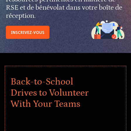
RSE et de bénévolat dans votre boîte de
réception.
INSCRIVEZ-VOUS
Back-to-School
Drives to Volunteer
With Your Teams
Give every child a strong start to the
school year! Explore impact-driven Back
to School supply drives that empower