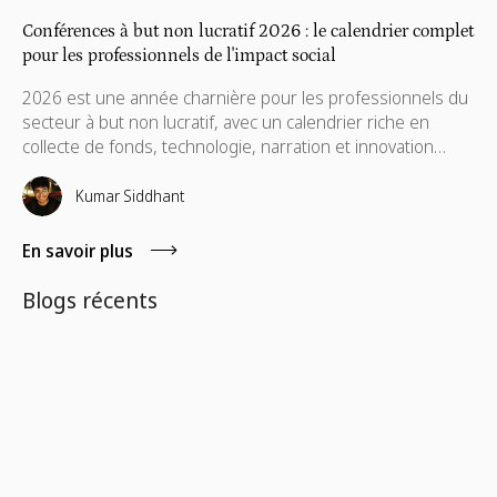
Conférences à but non lucratif 2026 : le calendrier complet
pour les professionnels de l'impact social
2026 est une année charnière pour les professionnels du
secteur à but non lucratif, avec un calendrier riche en
collecte de fonds, technologie, narration et innovation
sociale. Voici votre guide complet des conférences qui
méritent votre temps, votre budget et les conversations
Kumar Siddhant
qui auront encore de l'importance à votre retour chez
vous.
En savoir plus
Blogs récents