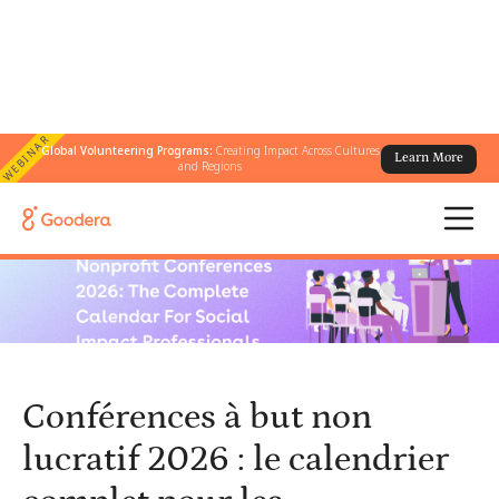
WEBINAR
Global Volunteering Programs:
Creating Impact Across Cultures
Learn More
← Tous les blogs
/
and Regions
Conférences à but non lucratif 2026 : le calendrier complet pour
les professionnels de l'impact social
Conférences à but non
lucratif 2026 : le calendrier