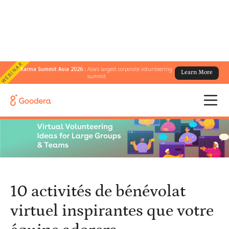
WEBINAR
Karma Summit Asia 2026 :
Asia's largest corporate volunteering
Learn More
← Tous les blogs
/
summit
10 activités de bénévolat virtuel inspirantes que votre équipe
adorera
10 activités de bénévolat
virtuel inspirantes que votre