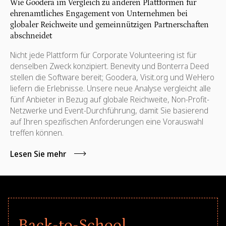
Wie Goodera im Vergleich zu anderen Plattformen für
ehrenamtliches Engagement von Unternehmen bei
globaler Reichweite und gemeinnützigen Partnerschaften
abschneidet
Nicht jede Plattform für Corporate Volunteering ist für
denselben Zweck konzipiert. Benevity und Bonterra Deed
stellen die Software bereit; Goodera, Visit.org und WeHero
liefern die Erlebnisse. Unsere neue Analyse vergleicht alle
fünf Anbieter in Bezug auf globale Reichweite, Non-Profit-
Netzwerke und Event-Durchführung, damit Sie basierend
auf Ihren spezifischen Anforderungen eine Vorauswahl
treffen können.
Lesen Sie mehr
Back-to-School