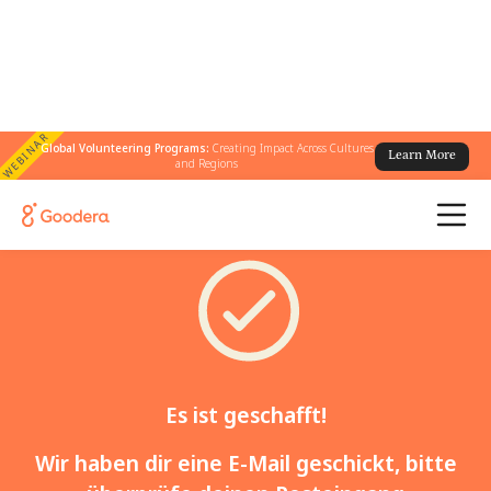
WEBINAR
Global Volunteering Programs:
Creating Impact Across Cultures
Learn More
and Regions
Es ist geschafft!
Wir haben dir eine E-Mail geschickt, bitte