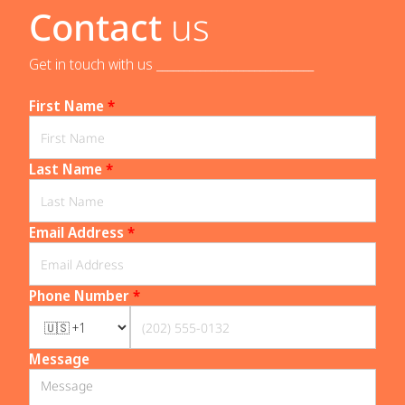
Contact
us
Get in touch with us _____________________________
First Name
*
Last Name
*
Email Address
*
Phone Number
*
Message