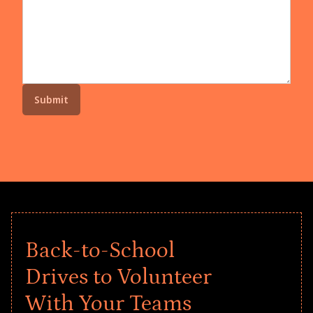
Back-to-School
Drives to Volunteer
With Your Teams