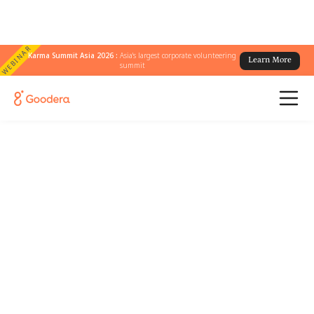
WEBINAR
Karma Summit Asia 2026 :
Asia's largest corporate volunteering
Learn More
summit