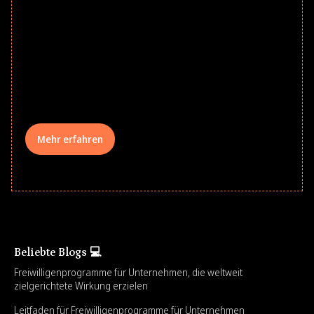
Give every child a strong start to the
school year! Explore impact-driven Back
to School supply drives that empower
underserved students, foster
comprehensive learning, and engage
your teams meaningfully.
Mehr erfahren
Beliebte Blogs 💻
Freiwilligenprogramme für Unternehmen, die weltweit
zielgerichtete Wirkung erzielen
Leitfaden für Freiwilligenprogramme für Unternehmen