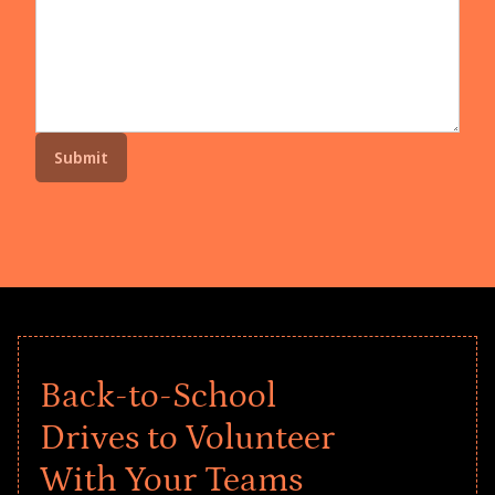
Back-to-School
Drives to Volunteer
With Your Teams