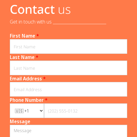
Contact
us
Get in touch with us _____________________________
First Name
*
Last Name
*
Email Address
*
Phone Number
*
Message