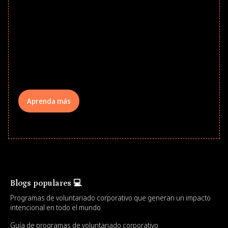
Give every child a strong start to the
school year! Explore impact-driven Back
to School supply drives that empower
underserved students, foster
comprehensive learning, and engage
your teams meaningfully.
Aprenda más
Blogs populares 💻
Programas de voluntariado corporativo que generan un impacto
intencional en todo el mundo
Guía de programas de voluntariado corporativo