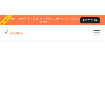
WEBINAR
Karma Summit Asia 2026 :
Asia's largest corporate volunteering
Learn More
summit