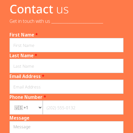
Contact
us
Get in touch with us _____________________________
First Name
*
Last Name
*
Email Address
*
Phone Number
*
Message