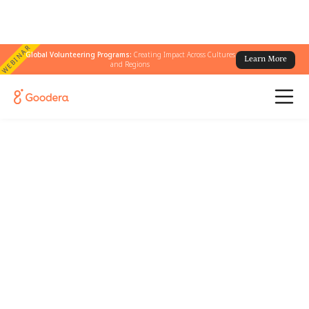
WEBINAR
Global Volunteering Programs:
Creating Impact Across Cultures
Learn More
and Regions