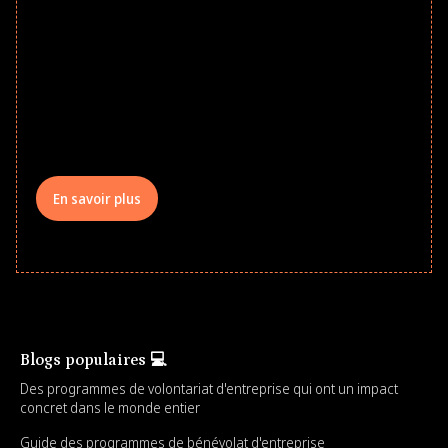
Give every child a strong start to the
school year! Explore impact-driven Back
to School supply drives that empower
underserved students, foster
comprehensive learning, and engage
your teams meaningfully.
En savoir plus
Blogs populaires 💻
Des programmes de volontariat d'entreprise qui ont un impact
concret dans le monde entier
Guide des programmes de bénévolat d'entreprise