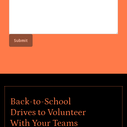
Back-to-School
Drives to Volunteer
With Your Teams