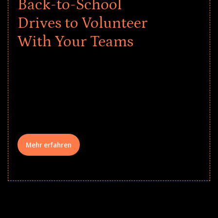
Back-to-School
Drives to Volunteer
With Your Teams
Give every child a strong start to the
school year! Explore impact-driven Back
to School supply drives that empower
underserved students, foster
comprehensive learning, and engage
your teams meaningfully.
Mehr erfahren