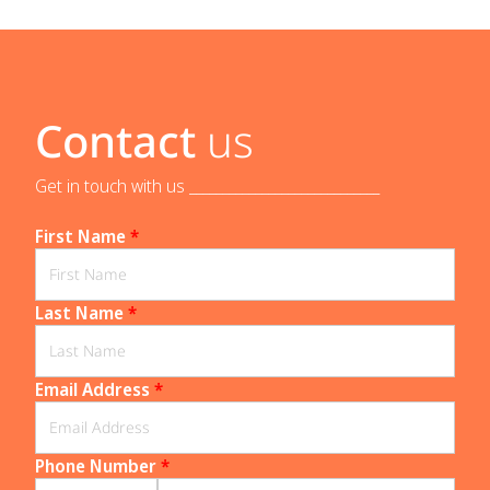
Contact
us
Get in touch with us _____________________________
First Name
*
Last Name
*
Email Address
*
Phone Number
*