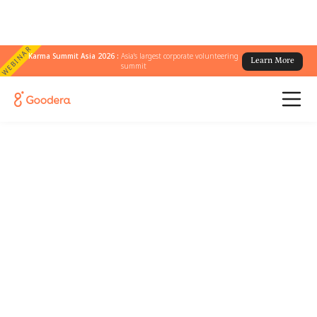
WEBINAR
Karma Summit Asia 2026 :
Asia's largest corporate volunteering
Learn More
summit