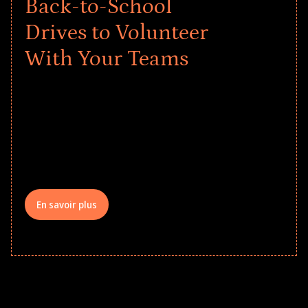
Back-to-School
Drives to Volunteer
With Your Teams
Give every child a strong start to the
school year! Explore impact-driven Back
to School supply drives that empower
underserved students, foster
comprehensive learning, and engage
your teams meaningfully.
En savoir plus