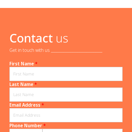
Contact
us
Get in touch with us _____________________________
First Name
*
Last Name
*
Email Address
*
Phone Number
*