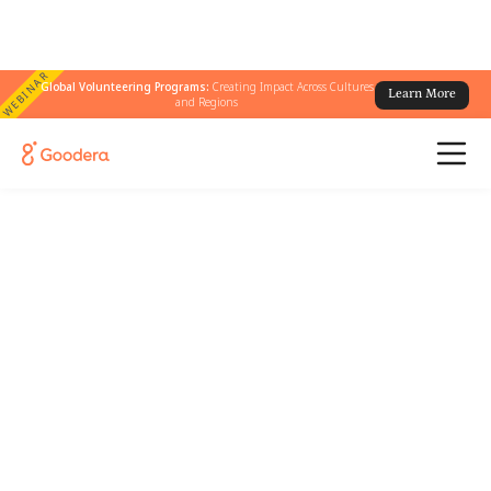
WEBINAR
Global Volunteering Programs:
Creating Impact Across Cultures
Learn More
and Regions