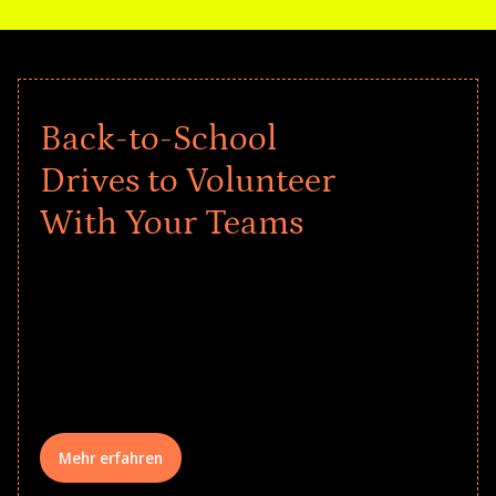
Back-to-School
Drives to Volunteer
With Your Teams
Give every child a strong start to the
school year! Explore impact-driven Back
to School supply drives that empower
underserved students, foster
comprehensive learning, and engage
your teams meaningfully.
Mehr erfahren