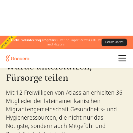
WEBINAR
← Alle Geschichten
Global Volunteering Programs:
Creating Impact Across Cultures
/
Würde unterstützen, Fürsorge teilen
Learn More
and Regions
Würde unterstützen,
Fürsorge teilen
Mit 12 Freiwilligen von Atlassian erhielten 36
Mitglieder der lateinamerikanischen
Migrantengemeinschaft Gesundheits- und
Hygieneressourcen, die nicht nur das
Nötigste, sondern auch Mitgefühl und