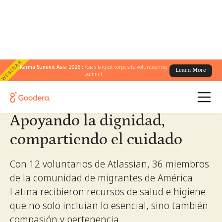
WEBINAR
← Todas las historias
Karma Summit Asia 2026 :
Asia's largest corporate volunteering
/
Learn More
summit
Apoyando la dignidad, compartiendo el cuidado
Apoyando la dignidad,
compartiendo el cuidado
Con 12 voluntarios de Atlassian, 36 miembros
de la comunidad de migrantes de América
Latina recibieron recursos de salud e higiene
que no solo incluían lo esencial, sino también
compasión y pertenencia.