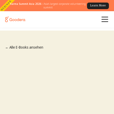
WEBINAR
Karma Summit Asia 2026 :
Asia's largest corporate volunteering
Learn More
summit
← Alle E-Books ansehen