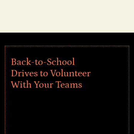
Back-to-School
Drives to Volunteer
With Your Teams
Give every child a strong start to the
school year! Explore impact-driven Back
to School supply drives that empower
underserved students, foster
comprehensive learning, and engage
your teams meaningfully.