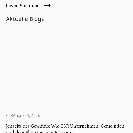
ein tieferer, ganzheitlicherer Ansatz setzt sich durch: Total
Lesen Sie mehr
Corporate Responsibility (TCR).
Aktuelle Blogs
CSR
August 5, 2026
Jenseits des Gewinns: Wie CSR Unternehmen, Gemeinden
und dem Planeten zugute kommt