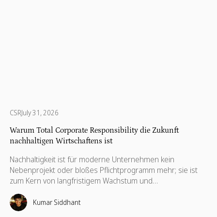
CSR
July 31, 2026
Warum Total Corporate Responsibility die Zukunft
nachhaltigen Wirtschaftens ist
Nachhaltigkeit ist für moderne Unternehmen kein
Nebenprojekt oder bloßes Pflichtprogramm mehr; sie ist
zum Kern von langfristigem Wachstum und
Widerstandsfähigkeit geworden. Viele Unternehmen
kennen Corporate Social Responsibility (CSR), ESG-
Kumar Siddhant
Initiativen und Programme für soziale Auswirkungen, doch