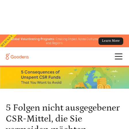
WEBINAR
Global Volunteering Programs:
Creating Impact Across Cultures
Learn More
← Alle Blogs
/
and Regions
5 Folgen nicht ausgegebener CSR-Mittel, die Sie vermeiden
möchten
5 Folgen nicht ausgegebener
CSR-Mittel, die Sie