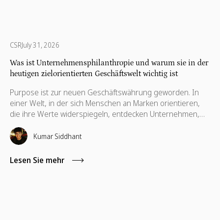
CSR
July 31, 2026
Was ist Unternehmensphilanthropie und warum sie in der
heutigen zielorientierten Geschäftswelt wichtig ist
Purpose ist zur neuen Geschäftswährung geworden. In
einer Welt, in der sich Menschen an Marken orientieren,
die ihre Werte widerspiegeln, entdecken Unternehmen,
dass dauerhafter Erfolg nicht allein durch Gewinne
definiert wird, sondern durch die positive Wirkung, die sie
Kumar Siddhant
erzielen, und durch die Prinzipien, für die sie stehen.
Dieser Wandel hat zu einer starken Bewegung geführt:
Lesen Sie mehr
Unternehmensphilanthropie, die Praxis, dass
Unternehmen ihre Ressourcen nutzen, um die
Gesellschaft nachhaltig zu verändern.