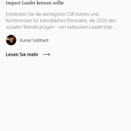
Impact-Leader kennen sollte
Entdecken Sie die wichtigsten CSR-Events und
Konferenzen für betriebliches Ehrenamt, die 2026 den
sozialen Wandel prägen – von exklusiven Leadership-
Summits bis hin zu praxisorientierten Networking-
Formaten. Dieser Leitfaden stellt die besten Konferenzen
Kumar Siddhant
für CSR-Verantwortliche, Experten für
Mitarbeiterengagement, ESG-Teams und Akteure im
Lesen Sie mehr
Bereich Non-Profit-Partnerschaften vor, die auf der Suche
nach echtem Austausch, praktischen Erkenntnissen und
wertvollen Kontakten sind.