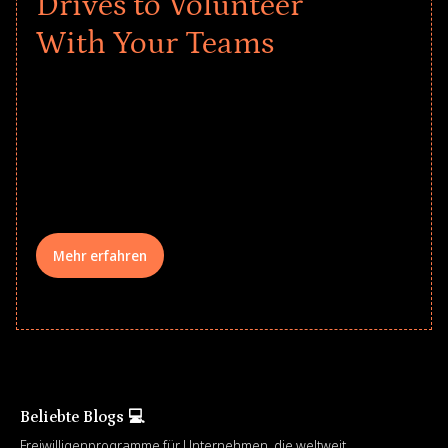
Drives to Volunteer
With Your Teams
Give every child a strong start to the
school year! Explore impact-driven Back
to School supply drives that empower
underserved students, foster
comprehensive learning, and engage
your teams meaningfully.
Mehr erfahren
Beliebte Blogs 💻
Freiwilligenprogramme für Unternehmen, die weltweit