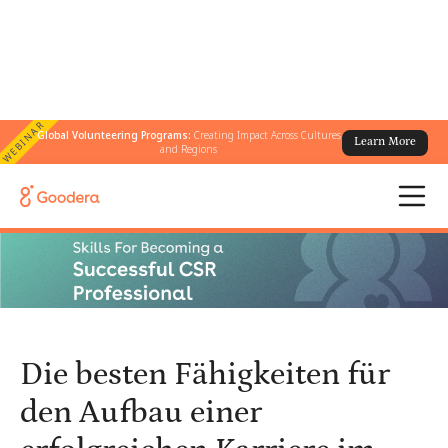
WEBINAR
Global Volunteering Programs:
Creating Impact Across Cultures
Learn More
← Alle Blogs
/
and Regions
Die besten Fähigkeiten für den Aufbau einer erfolgreichen Karriere
im Bereich CSR
Die besten Fähigkeiten für
den Aufbau einer