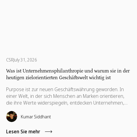
CSR
July 31, 2026
Was ist Unternehmensphilanthropie und warum sie in der
heutigen zielorientierten Geschäftswelt wichtig ist
Purpose ist zur neuen Geschäftswährung geworden. In
einer Welt, in der sich Menschen an Marken orientieren,
die ihre Werte widerspiegeln, entdecken Unternehmen,
dass dauerhafter Erfolg nicht allein durch Gewinne
definiert wird, sondern durch die positive Wirkung, die sie
Kumar Siddhant
erzielen, und durch die Prinzipien, für die sie stehen.
Dieser Wandel hat zu einer starken Bewegung geführt:
Lesen Sie mehr
Unternehmensphilanthropie, die Praxis, dass