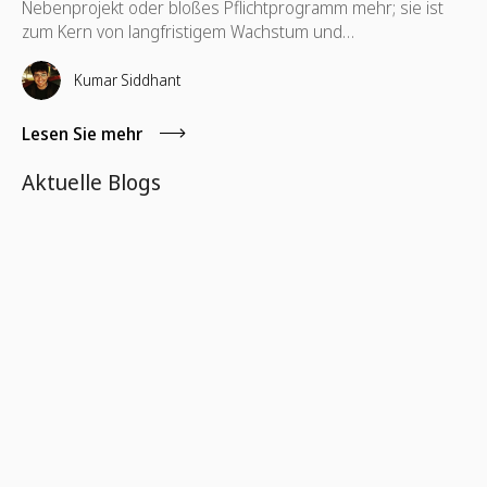
Nebenprojekt oder bloßes Pflichtprogramm mehr; sie ist
zum Kern von langfristigem Wachstum und
Widerstandsfähigkeit geworden. Viele Unternehmen
kennen Corporate Social Responsibility (CSR), ESG-
Kumar Siddhant
Initiativen und Programme für soziale Auswirkungen, doch
ein tieferer, ganzheitlicherer Ansatz setzt sich durch: Total
Lesen Sie mehr
Corporate Responsibility (TCR).
Aktuelle Blogs