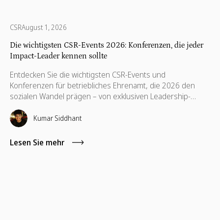
CSR
August 1, 2026
Die wichtigsten CSR-Events 2026: Konferenzen, die jeder
Impact-Leader kennen sollte
Entdecken Sie die wichtigsten CSR-Events und
Konferenzen für betriebliches Ehrenamt, die 2026 den
sozialen Wandel prägen – von exklusiven Leadership-
Summits bis hin zu praxisorientierten Networking-
Formaten. Dieser Leitfaden stellt die besten Konferenzen
Kumar Siddhant
für CSR-Verantwortliche, Experten für
Mitarbeiterengagement, ESG-Teams und Akteure im
Lesen Sie mehr
Bereich Non-Profit-Partnerschaften vor, die auf der Suche
nach echtem Austausch, praktischen Erkenntnissen und
wertvollen Kontakten sind.