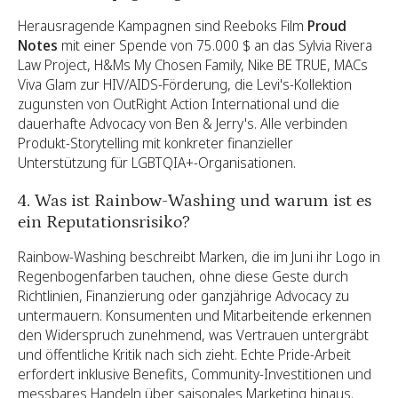
Herausragende Kampagnen sind Reeboks Film
Proud
Notes
mit einer Spende von 75.000 $ an das Sylvia Rivera
Law Project, H&Ms My Chosen Family, Nike BE TRUE, MACs
Viva Glam zur HIV/AIDS-Förderung, die Levi's-Kollektion
zugunsten von OutRight Action International und die
dauerhafte Advocacy von Ben & Jerry's. Alle verbinden
Produkt-Storytelling mit konkreter finanzieller
Unterstützung für LGBTQIA+-Organisationen.
4. Was ist Rainbow-Washing und warum ist es
ein Reputationsrisiko?
Rainbow-Washing beschreibt Marken, die im Juni ihr Logo in
Regenbogenfarben tauchen, ohne diese Geste durch
Richtlinien, Finanzierung oder ganzjährige Advocacy zu
untermauern. Konsumenten und Mitarbeitende erkennen
den Widerspruch zunehmend, was Vertrauen untergräbt
und öffentliche Kritik nach sich zieht. Echte Pride-Arbeit
erfordert inklusive Benefits, Community-Investitionen und
messbares Handeln über saisonales Marketing hinaus.