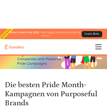
WEBINAR
Karma Summit Asia 2026 :
Asia's largest corporate volunteering
Learn More
← Alle Blogs
/
summit
Die besten Pride Month-Kampagnen von Purposeful Brands
Die besten Pride Month-
Kampagnen von Purposeful
Brands