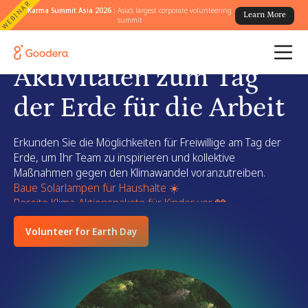
WEBINAR
Karma Summit Asia 2026 :
Asia's largest corporate volunteering
Learn More
summit
Wirkungsvolle
Aktivitäten zum Tag
der Erde für die Arbeit
Erkunden Sie die Möglichkeiten für Freiwillige am Tag der
Erde, um Ihr Team zu inspirieren und kollektive
Maßnahmen gegen den Klimawandel voranzutreiben.
Baue Solarlampen für Haushalte ☀️
Bereite Klima-Aktionspakete für Kinder vor 🧤
Nehmen Sie digitalen Müll raus, um CO2 zu reduzieren 🗑️
Volunteer for Earth Day
Befreie öffentliche Räume von Müll 🧹
Fahrt zum Aufräumen des Strandes 🏖️
Baumpflanzaktion 🌴
Baue Solarlampen für Haushalte ☀️