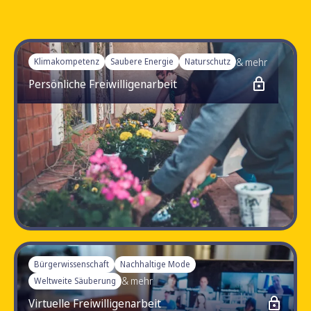
& mehr
Klimakompetenz
Saubere Energie
Naturschutz
Persönliche Freiwilligenarbeit
4.8
Bürgerwissenschaft
Nachhaltige Mode
& mehr
Weltweite Säuberung
Virtuelle Freiwilligenarbeit