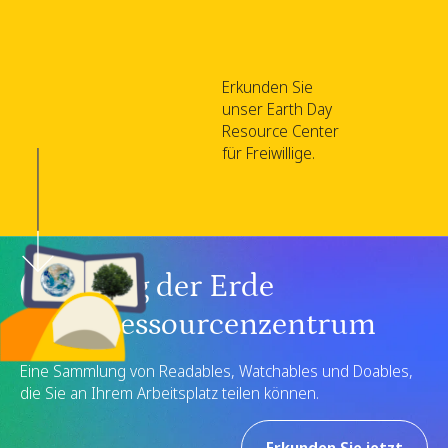
Erkunden Sie
unser Earth Day
Resource Center
für Freiwillige.
Tag der Erde
Ressourcenzentrum
Eine Sammlung von Readables, Watchables und Doables,
die Sie an Ihrem Arbeitsplatz teilen können.
Erkunden Sie jetzt