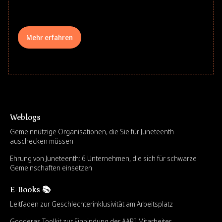
your teams meaningfully.
Mehr erfahren
Weblogs
Gemeinnützige Organisationen, die Sie für Juneteenth
auschecken müssen
Ehrung von Juneteenth: 6 Unternehmen, die sich für schwarze
Gemeinschaften einsetzen
E-Books 📚
Leitfaden zur Geschlechterinklusivität am Arbeitsplatz
Gooderas Toolkit zur Einbindung der AAPI-Mitarbeiter-