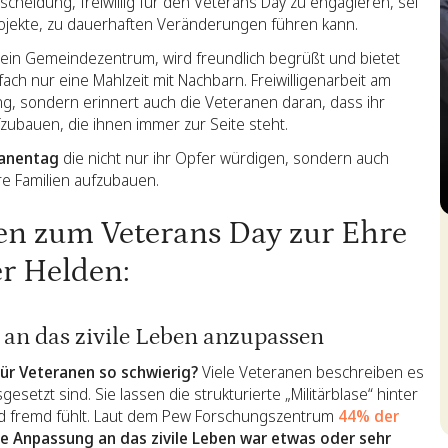
cheidung, freiwillig für den Veterans Day zu engagieren, sei
rojekte, zu dauerhaften Veränderungen führen kann.
n ein Gemeindezentrum, wird freundlich begrüßt und bietet
ach nur eine Mahlzeit mit Nachbarn. Freiwilligenarbeit am
ng, sondern erinnert auch die Veteranen daran, dass ihr
zubauen, die ihnen immer zur Seite steht.
ranentag
die nicht nur ihr Opfer würdigen, sondern auch
re Familien aufzubauen.
S
ten zum Veterans Day zur Ehre
r Helden:
r an das zivile Leben anzupassen
für Veteranen so schwierig?
Viele Veteranen beschreiben es
esetzt sind. Sie lassen die strukturierte „Militärblase“ hinter
und fremd fühlt. Laut dem Pew Forschungszentrum
44% der
ie Anpassung an das zivile Leben war etwas oder sehr