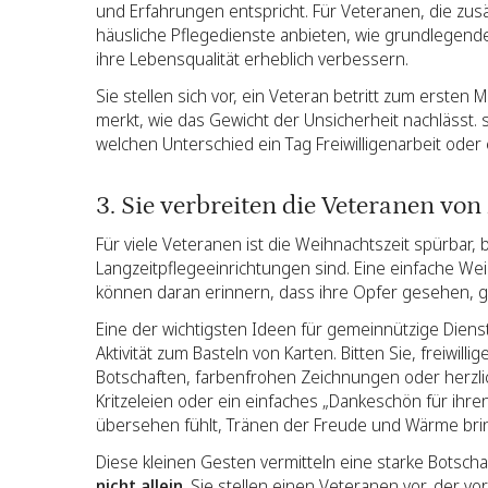
und Erfahrungen entspricht. Für Veteranen, die zu
häusliche Pflegedienste anbieten, wie grundlegend
ihre Lebensqualität erheblich verbessern.
Sie stellen sich vor, ein Veteran betritt zum erste
merkt, wie das Gewicht der Unsicherheit nachlässt. s
welchen Unterschied ein Tag Freiwilligenarbeit ode
3. Sie verbreiten die Veteranen v
Für viele Veteranen ist die Weihnachtszeit spürbar,
Langzeitpflegeeinrichtungen sind. Eine einfache We
können daran erinnern, dass ihre Opfer gesehen, g
Eine der wichtigsten Ideen für gemeinnützige Dienst
Aktivität zum Basteln von Karten. Bitten Sie, freiwil
Botschaften, farbenfrohen Zeichnungen oder herzli
Kritzeleien oder ein einfaches „Dankeschön für ihren 
übersehen fühlt, Tränen der Freude und Wärme bri
Diese kleinen Gesten vermitteln eine starke Botscha
nicht allein
. Sie stellen einen Veteranen vor, der v