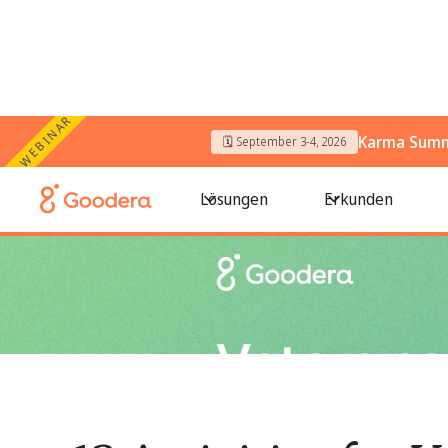
WEBINAR
Karma Summi
🗓️ September 3-4, 2026
← Alle Blogs
/
12 Activities for Veteranentag for Volunteers a
Lösungen
Erkunden