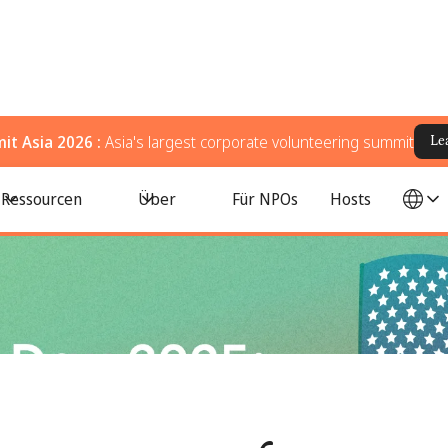
t Asia 2026 :
Asia's largest corporate volunteering summit
Le
nd for support of military veterans.
Ressourcen
Über
Für NPOs
Hosts