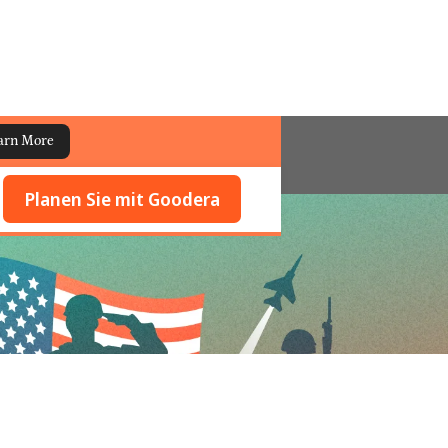
arn More
Planen Sie mit Goodera