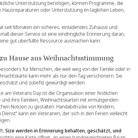
sätzliche Unterstützung benötigen, können Programme, die
e Hausreparaturen oder Unterstützung im täglichen Leben,
n Mal seit Monaten ein sicheres, einladendes Zuhause und
mall dieser Service ist eine eindringliche Erinnerung daran,
r eine gut überfüllte Ressource ausmachen kann.
on zu Hause aus Weihnachtsstimmung
 besonders für Menschen, die weit weg von der Familie oder in
ihnachtskarte kann mehr als nur den Tag verschönern. Sie
eschätzt und zutiefst gewürdigt werden.
e am Veterans Day ist die Organisation einer festlichen
lige und ihre Familien, Weihnachtskarten mit ermutigenden
chen Notizen zu gestalten. Handabdrücke von Kindern,
Dienst“ kann ein Veteranen, der sich in den Ferien vielleicht
ngen.
ft:
Size
werden in Erinnerung behalten, geschätzt,
und
orsichtig eine Karte öffnet, an einen handgezeichneten Baum,