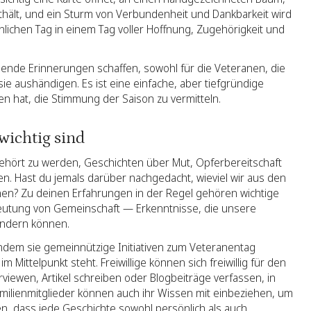
enthält, und ein Sturm von Verbundenheit und Dankbarkeit wird
hen Tag in einem Tag voller Hoffnung, Zugehörigkeit und
ibende Erinnerungen schaffen, sowohl für die Veteranen, die
e sie aushändigen. Es ist eine einfache, aber tiefgründige
en hat, die Stimmung der Saison zu vermitteln.
 wichtig sind
 gehört zu werden, Geschichten über Mut, Opferbereitschaft
den. Hast du jemals darüber nachgedacht, wieviel wir aus den
n? Zu deinen Erfahrungen in der Regel gehören wichtige
deutung von Gemeinschaft — Erkenntnisse, die unsere
ändern können.
 indem sie gemeinnützige Initiativen zum Veteranentag
 Mittelpunkt steht. Freiwillige können sich freiwillig für den
viewen, Artikel schreiben oder Blogbeiträge verfassen, in
ilienmitglieder können auch ihr Wissen mit einbeziehen, um
en, dass jede Geschichte sowohl persönlich als auch