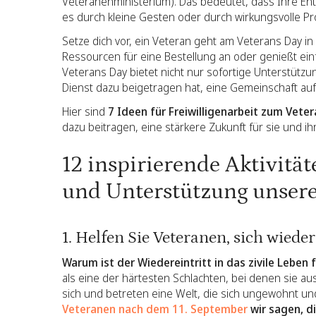
Veteranenministerium). Das bedeutet, dass Ihre Ents
es durch kleine Gesten oder durch wirkungsvolle P
Setze dich vor, ein Veteran geht am Veterans Day i
Ressourcen für eine Bestellung an oder genießt einf
Veterans Day bietet nicht nur sofortige Unterstützu
Dienst dazu beigetragen hat, eine Gemeinschaft auf
Hier sind
7 Ideen für Freiwilligenarbeit zum Vete
dazu beitragen, eine stärkere Zukunft für sie und ih
12 inspirierende Aktivitä
und Unterstützung unsere
1. Helfen Sie Veteranen, sich wiede
Warum ist der Wiedereintritt in das zivile Leben 
als eine der härtesten Schlachten, bei denen sie ausg
sich und betreten eine Welt, die sich ungewohnt 
Veteranen nach dem 11. September
wir sagen, d