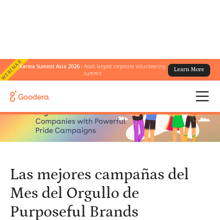
WEBINAR
Karma Summit Asia 2026 :
Asia's largest corporate volunteering
Learn More
← Todos los blogs
/
summit
Las mejores campañas del Mes del Orgullo de Purposeful Brands
Las mejores campañas del
Mes del Orgullo de
Purposeful Brands