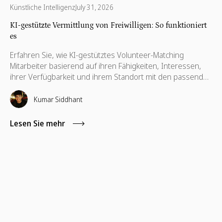
Künstliche Intelligenz
July 31, 2026
KI-gestützte Vermittlung von Freiwilligen: So funktioniert
es
Erfahren Sie, wie KI-gestütztes Volunteer-Matching
Mitarbeiter basierend auf ihren Fähigkeiten, Interessen,
ihrer Verfügbarkeit und ihrem Standort mit den passenden
Freiwilligenprojekten verbindet. Dieser Leitfaden erklärt die
Funktionsweise, die Vorteile für die Beteiligungsquote und
Kumar Siddhant
worauf Sie bei einer modernen Plattform für Volunteer-
Matching achten sollten.
Lesen Sie mehr