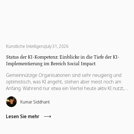
Künstliche Intelligenz
July 31, 2026
Status der KI-Kompetenz: Einblicke in die Tiefe der KI-
Implementierung im Bereich Social Impact
Gemeinnützige Organisationen sind sehr neugierig und
optimistisch, was KI angeht, stehen aber meist noch am
Anfang. Während nur etwa ein Viertel heute aktiv KI nutzt,
befindet sich der Rest noch in der Erkundungsphase –
gebremst weniger durch mangelndes Interesse als durch
Kumar Siddhant
fehlende Fähigkeiten und Orientierung.
Lesen Sie mehr