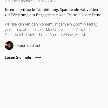
Virtuelles Ehrenamt
August 7, 2026
Ideen für virtuelle Teambildung: Spannende Aktivitäten
zur Förderung des Engagements von Teams aus der Ferne
Wir alle kennen den Moment, in dem ein Zoom-Meeting
endet und alle leise auf „Meeting verlassen“ klicken.
Telearbeit hat vielleicht die Art und Weise, wie wir
zusammenarbeiten, neu definiert, aber es hat nichts an
dem geändert, wonach wir uns am meisten sehnen: echte
Kumar Siddhant
menschliche Verbindung. Hier machen virtuelle
Teambuilding-Ideen den entscheidenden Unterschied.
Lesen Sie mehr
Richtig gemacht, gehen sie über schnelle Eisbrecher oder
Online-Spiele hinaus. Sie schaffen Vertrauen, wecken
Kreativität und erinnern die Mitarbeiter daran, dass sie Teil
von etwas sind, das größer ist als ein Bildschirm.