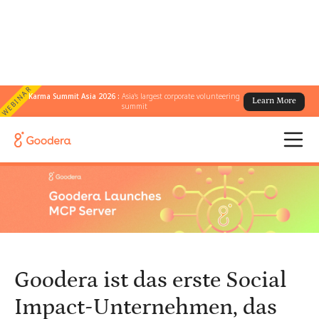
WEBINAR
Karma Summit Asia 2026 :
Asia's largest corporate volunteering
Learn More
← Alle Blogs
/
summit
Goodera ist das erste Social Impact-Unternehmen, das den MCP-
Server auf den Markt bringt, der KI-Agenten Einblicke in die
Freiwilligenarbeit in Echtzeit bietet
Goodera ist das erste Social
Impact-Unternehmen, das