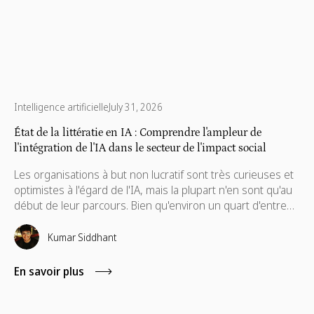
Intelligence artificielle
July 31, 2026
État de la littératie en IA : Comprendre l'ampleur de
l'intégration de l'IA dans le secteur de l'impact social
Les organisations à but non lucratif sont très curieuses et
optimistes à l'égard de l'IA, mais la plupart n'en sont qu'au
début de leur parcours. Bien qu'environ un quart d'entre
elles utilisent activement l'IA aujourd'hui, les autres sont en
phase d'exploration, freinées davantage par un manque
Kumar Siddhant
de compétences et d'orientation que par un manque
d'intérêt.
En savoir plus