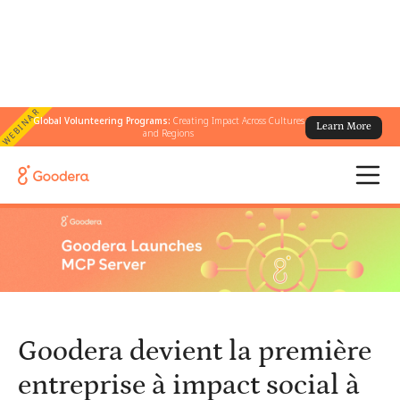
WEBINAR
Global Volunteering Programs:
Creating Impact Across Cultures
Learn More
← Tous les blogs
/
and Regions
Goodera devient la première entreprise à impact social à lancer
un serveur MCP fournissant des informations en temps réel sur le
volontariat aux agents IA
Goodera devient la première
entreprise à impact social à