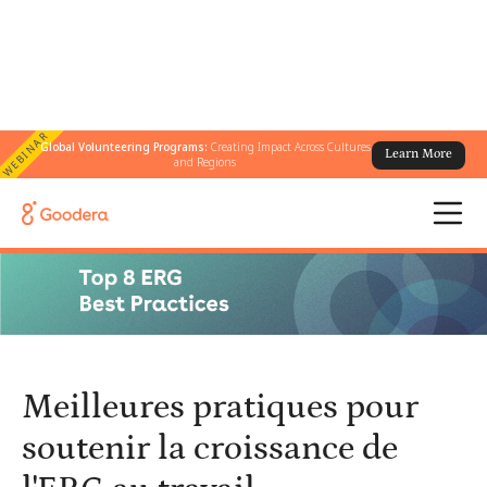
WEBINAR
Global Volunteering Programs:
Creating Impact Across Cultures
Learn More
← Tous les blogs
/
and Regions
Meilleures pratiques pour soutenir la croissance de l'ERG au
travail
Meilleures pratiques pour
soutenir la croissance de