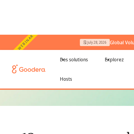
WEBINAR
Global Vol
🗓️ July 28, 2026
← Tous les blogs
/
12 programmes de bénévolat d'entreprise
Des solutions
Explorez
Hosts