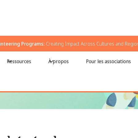
unteering Programs:
Creating Impact Across Cultures and Regio
 qui génèrent un impact significatif à travers le monde
Ressources
À propos
Pour les associations