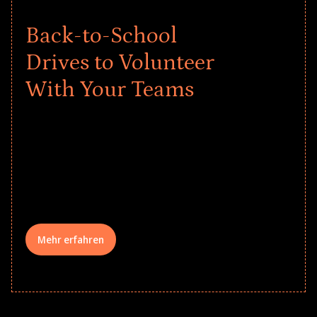
Back-to-School
Drives to Volunteer
With Your Teams
Give every child a strong start to the
school year! Explore impact-driven Back
to School supply drives that empower
underserved students, foster
comprehensive learning, and engage
your teams meaningfully.
Mehr erfahren