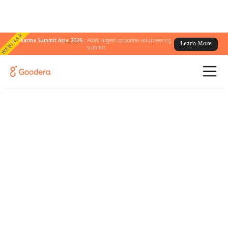
WEBINAR
Karma Summit Asia 2026 :
Asia's largest corporate volunteering
Learn More
summit