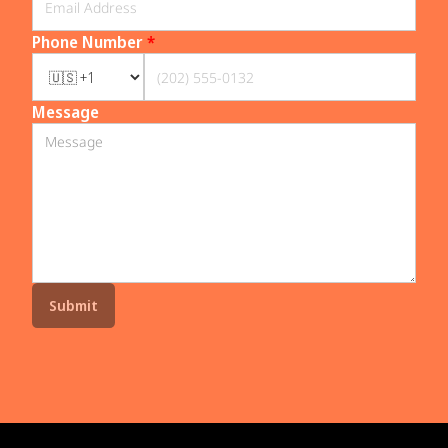
Phone Number
*
Message