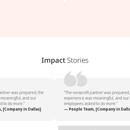
Impact
Stories
artner was prepared, the
“The nonprofit partner was prepared, 
eaningful, and our
experience was meaningful, and our
to do more.”
employees asked to do more.”
 [Company in Dallas]
— People Team, [Company in Dalla