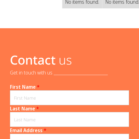
No items found.
No items found
Contact
us
Get in touch with us _____________________________
First Name
*
Last Name
*
Email Address
*