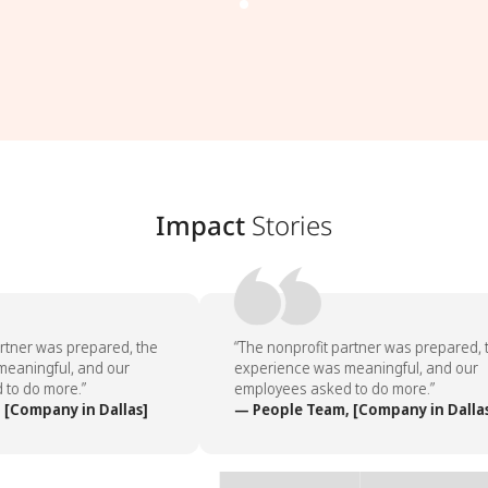
Impact
Stories
rtner was prepared, the
“The nonprofit partner was prepared, t
eaningful, and our
experience was meaningful, and our
to do more.”
employees asked to do more.”
[Company in Dallas]
— People Team, [Company in Dallas