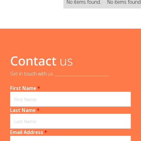
No items found.
No items found
Contact
us
Get in touch with us _____________________________
First Name
*
Last Name
*
Email Address
*