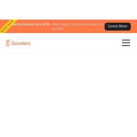
WEBINAR
Karma Summit Asia 2026 :
Asia's largest corporate volunteering
Learn More
summit