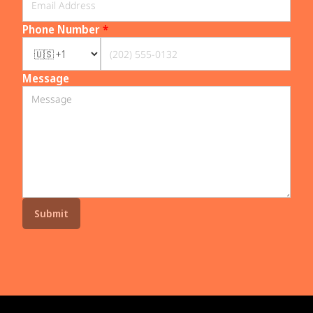
Phone Number
*
Message