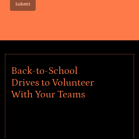
Back-to-School
Drives to Volunteer
With Your Teams
Give every child a strong start to the
school year! Explore impact-driven Back
to School supply drives that empower
underserved students, foster
comprehensive learning, and engage
your teams meaningfully.