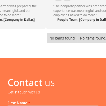
artner was prepared, the
“The nonprofit partner was prepared,
meaningful, and our
experience was meaningful, and our
 to do more.”
employees asked to do more.”
 [Company in Dallas]
— People Team, [Company in Dalla
No items found.
No items found
Contact
us
Get in touch with us _____________________________
First Name
*