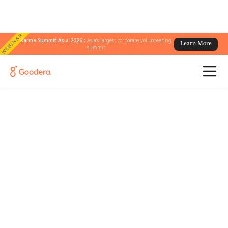
WEBINAR
Karma Summit Asia 2026 :
Asia's largest corporate volunteering
Learn More
summit