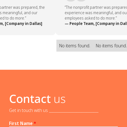
partner was prepared, the
“The nonprofit partner was prepared,
 meaningful, and our
experience was meaningful, and our
d to do more.”
employees asked to do more.”
, [Company in Dallas]
— People Team, [Company in Dall
No items found.
No items found
Contact
us
Get in touch with us _____________________________
First Name
*