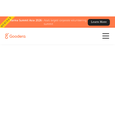
WEBINAR
Karma Summit Asia 2026 :
Asia's largest corporate volunteering
Learn More
summit