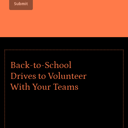
Back-to-School
Drives to Volunteer
With Your Teams
Give every child a strong start to the
school year! Explore impact-driven Back
to School supply drives that empower
underserved students, foster
comprehensive learning, and engage
your teams meaningfully.