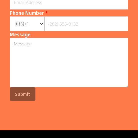
Phone Number
*
Message