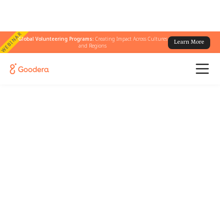
WEBINAR
Global Volunteering Programs:
Creating Impact Across Cultures
Learn More
and Regions