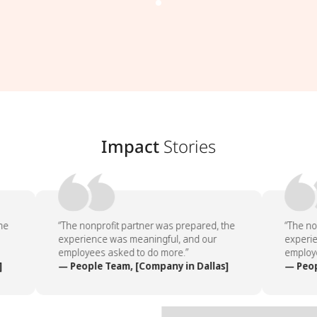
Impact
Stories
e
“The nonprofit partner was prepared, the
“The non
experience was meaningful, and our
experien
employees asked to do more.”
employee
— People Team, [Company in Dallas]
— Peopl