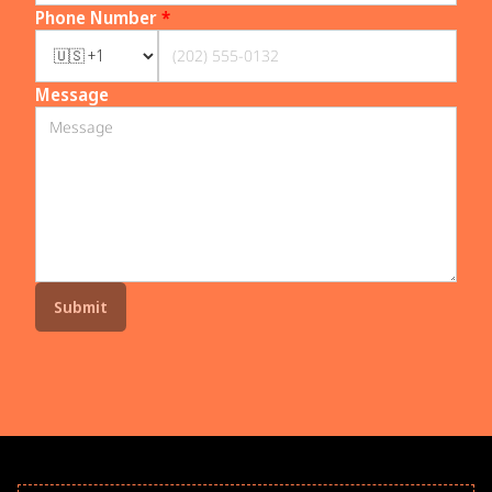
Phone Number
*
Message