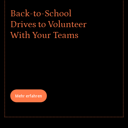
Back-to-School
Drives to Volunteer
With Your Teams
Give every child a strong start to the
school year! Explore impact-driven Back
to School supply drives that empower
underserved students, foster
comprehensive learning, and engage
your teams meaningfully.
Mehr erfahren