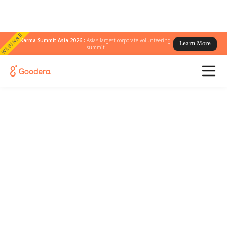
WEBINAR
Karma Summit Asia 2026 :
Asia's largest corporate volunteering
Learn More
summit