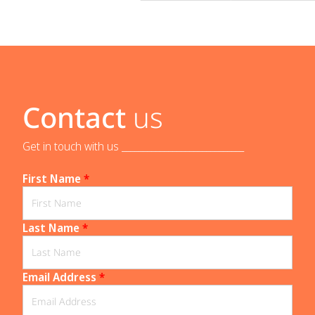
Contact
us
Get in touch with us _____________________________
First Name
*
Last Name
*
Email Address
*