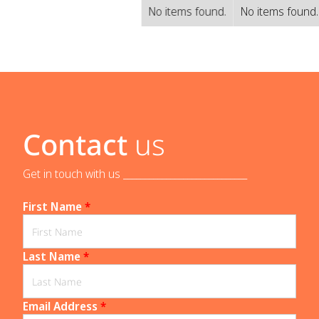
No items found.
No items found.
Contact
us
Get in touch with us _____________________________
First Name
*
Last Name
*
Email Address
*