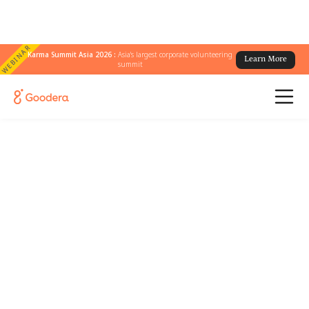
WEBINAR
Karma Summit Asia 2026 :
Asia's largest corporate volunteering
Learn More
summit