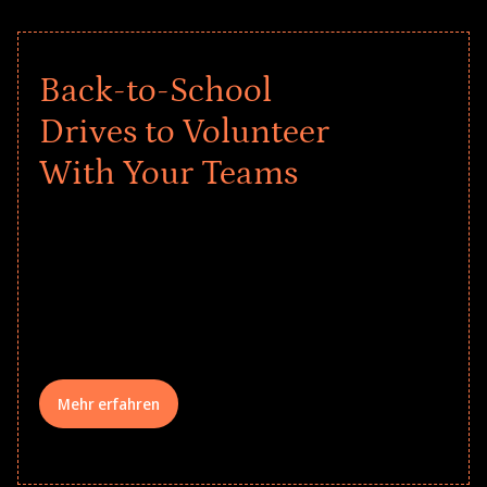
Back-to-School
Drives to Volunteer
With Your Teams
Give every child a strong start to the
school year! Explore impact-driven Back
to School supply drives that empower
underserved students, foster
comprehensive learning, and engage
your teams meaningfully.
Mehr erfahren