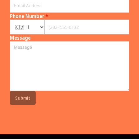
Phone Number
*
Message