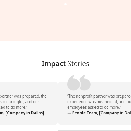
Impact
Stories
partner was prepared, the
“The nonprofit partner was prepared
 meaningful, and our
experience was meaningful, and our
d to do more.”
employees asked to do more.”
, [Company in Dallas]
— People Team, [Company in Dall