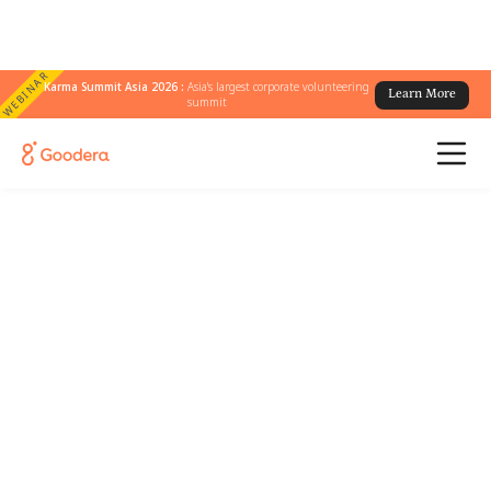
WEBINAR
Karma Summit Asia 2026 :
Asia's largest corporate volunteering
Learn More
summit