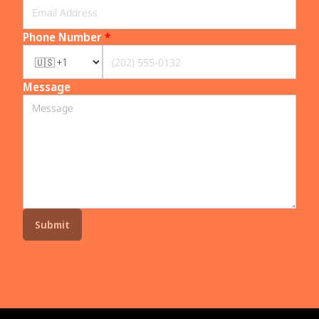
Phone Number
*
Message