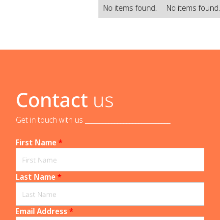
No items found.
No items found
Contact
us
Get in touch with us _____________________________
First Name
*
Last Name
*
Email Address
*