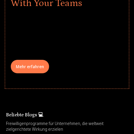
With Your Teams
Give every child a strong start to the
school year! Explore impact-driven Back
to School supply drives that empower
underserved students, foster
comprehensive learning, and engage
your teams meaningfully.
Mehr erfahren
Beliebte Blogs 💻
Freiwilligenprogramme für Unternehmen, die weltweit
zielgerichtete Wirkung erzielen