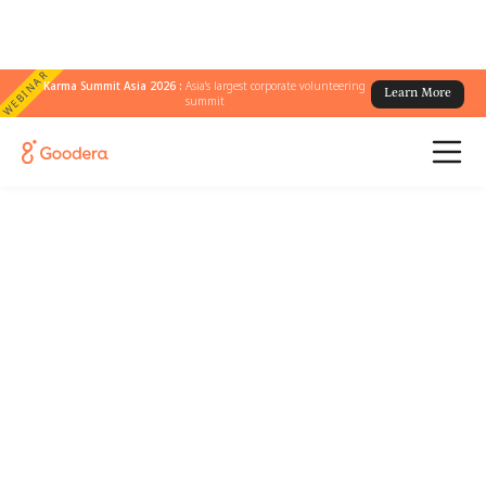
WEBINAR
Karma Summit Asia 2026 :
Asia's largest corporate volunteering
Learn More
summit