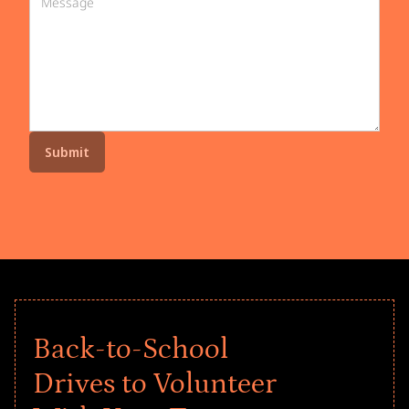
Back-to-School
Drives to Volunteer