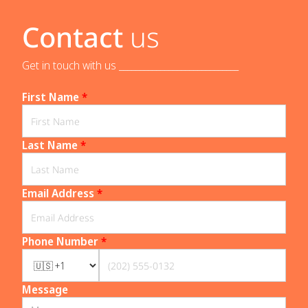
Contact
us
Get in touch with us _____________________________
First Name
*
Last Name
*
Email Address
*
Phone Number
*
Message