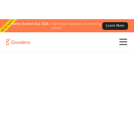
WEBINAR
Karma Summit Asia 2026 :
Asia's largest corporate volunteering
Learn More
summit