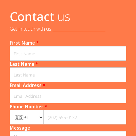
Contact
us
Get in touch with us _____________________________
First Name
*
Last Name
*
Email Address
*
Phone Number
*
Message