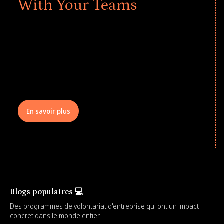
With Your Teams
Give every child a strong start to the
school year! Explore impact-driven Back
to School supply drives that empower
underserved students, foster
comprehensive learning, and engage
your teams meaningfully.
En savoir plus
Blogs populaires 💻
Des programmes de volontariat d'entreprise qui ont un impact
concret dans le monde entier