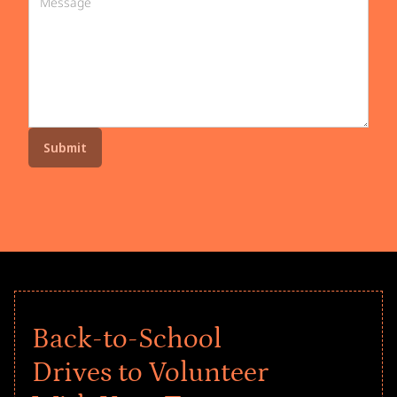
Back-to-School
Drives to Volunteer