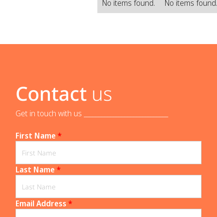
No items found.
No items found
Contact
us
Get in touch with us _____________________________
First Name
*
Last Name
*
Email Address
*