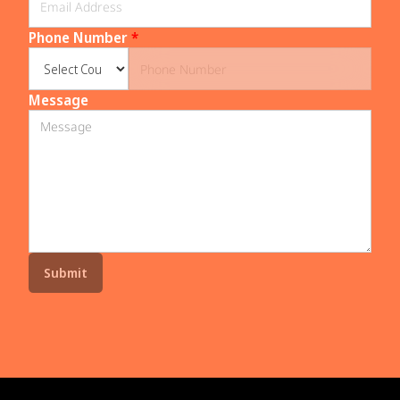
Phone Number
*
Message