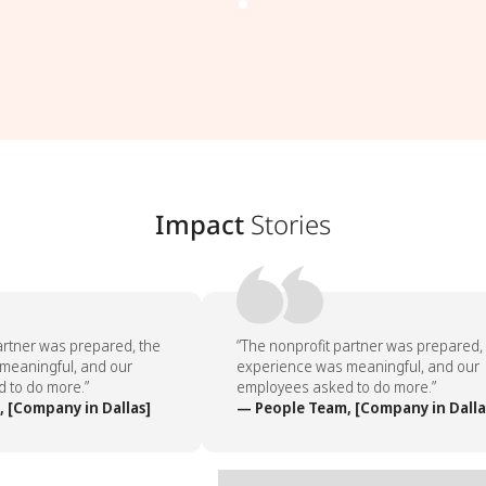
Impact
Stories
rtner was prepared, the
“The nonprofit partner was prepared, 
eaningful, and our
experience was meaningful, and our
to do more.”
employees asked to do more.”
[Company in Dallas]
— People Team, [Company in Dallas