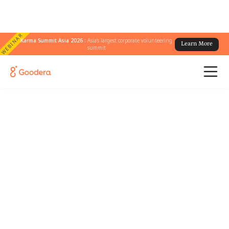
WEBINAR
Karma Summit Asia 2026 :
Asia's largest corporate volunteering
Learn More
summit