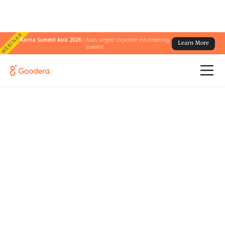
WEBINAR
Karma Summit Asia 2026 :
Asia's largest corporate volunteering
Learn More
summit