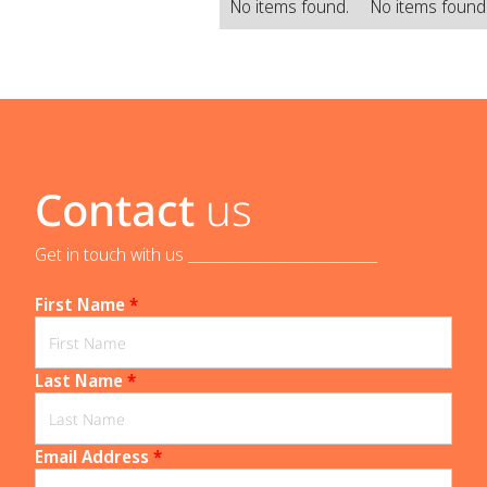
No items found.
No items found
Contact
us
Get in touch with us _____________________________
First Name
*
Last Name
*
Email Address
*