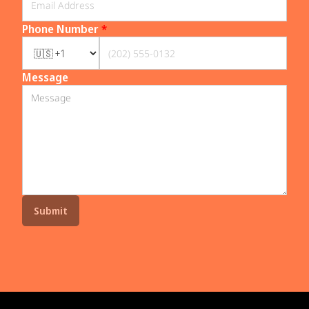
Phone Number
*
Message