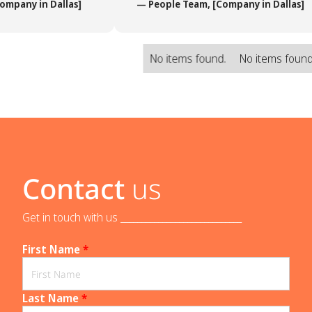
mpany in Dallas]
— People Team, [Company in Dallas]
No items found.
No items found
Contact
us
Get in touch with us _____________________________
First Name
*
Last Name
*