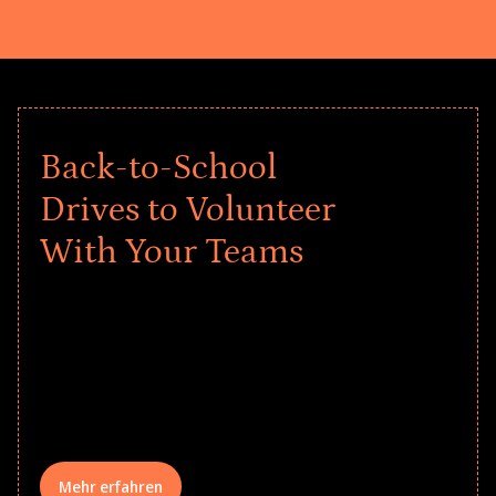
Back-to-School
Drives to Volunteer
With Your Teams
Give every child a strong start to the
school year! Explore impact-driven Back
to School supply drives that empower
underserved students, foster
comprehensive learning, and engage
your teams meaningfully.
Mehr erfahren