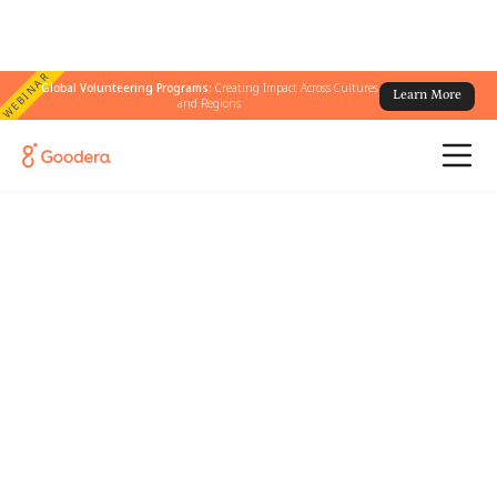
WEBINAR
Global Volunteering Programs:
Creating Impact Across Cultures
Learn More
and Regions