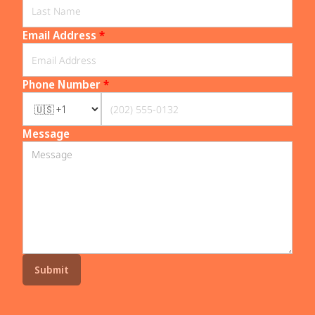
Email Address
*
Phone Number
*
Message