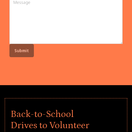
Back-to-School
Drives to Volunteer