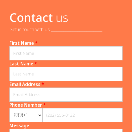
Contact
us
Get in touch with us _____________________________
First Name
*
Last Name
*
Email Address
*
Phone Number
*
Message