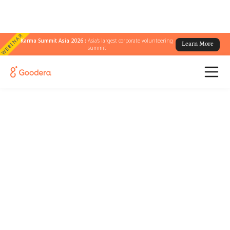
WEBINAR
Karma Summit Asia 2026 :
Asia's largest corporate volunteering
Learn More
summit