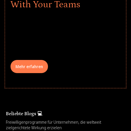
With Your Teams
Give every child a strong start to the
school year! Explore impact-driven Back
to School supply drives that empower
underserved students, foster
comprehensive learning, and engage
your teams meaningfully.
Mehr erfahren
Beliebte Blogs 💻
Freiwilligenprogramme für Unternehmen, die weltweit
zielgerichtete Wirkung erzielen