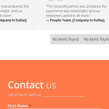
 was prepared, the
“The nonprofit partner was prepared, the
ngful, and our
experience was meaningful, and our
 more.”
employees asked to do more.”
pany in Dallas]
— People Team, [Company in Dallas]
No items found.
No items foun
Contact
us
Get in touch with us _____________________________
First Name
*