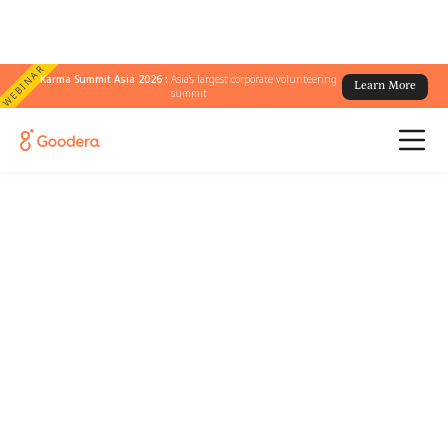
WEBINAR
Karma Summit Asia 2026 :
Asia's largest corporate volunteering
Learn More
summit