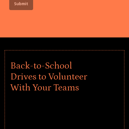
Back-to-School
Drives to Volunteer
With Your Teams
Give every child a strong start to the
school year! Explore impact-driven Back
to School supply drives that empower
underserved students, foster
comprehensive learning, and engage
your teams meaningfully.