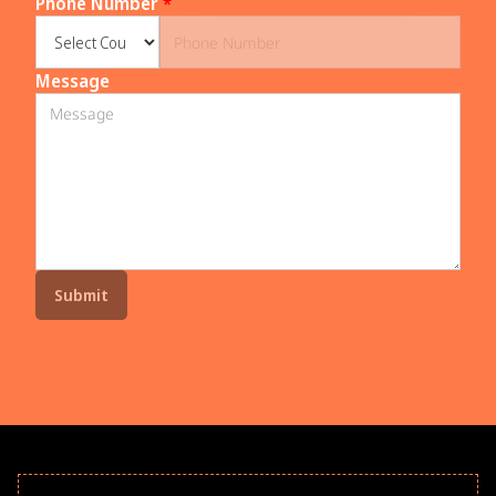
Phone Number
*
Message