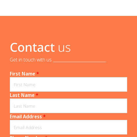
Contact
us
Get in touch with us _____________________________
First Name
*
Last Name
*
Email Address
*