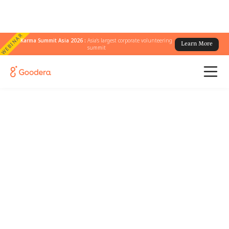
WEBINAR
Karma Summit Asia 2026 :
Asia's largest corporate volunteering
Learn More
summit