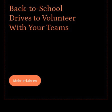
Back-to-School
Drives to Volunteer
With Your Teams
Give every child a strong start to the
school year! Explore impact-driven Back
to School supply drives that empower
underserved students, foster
comprehensive learning, and engage
your teams meaningfully.
Mehr erfahren