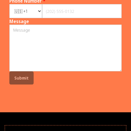
Phone Number
*
Message