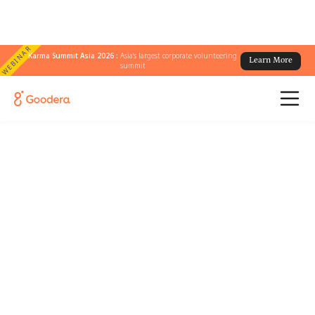
WEBINAR
Karma Summit Asia 2026 :
Asia's largest corporate volunteering
Learn More
summit