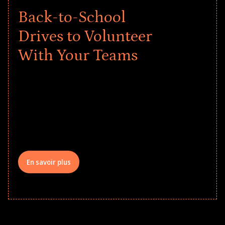
Back-to-School
Drives to Volunteer
With Your Teams
Give every child a strong start to the
school year! Explore impact-driven Back
to School supply drives that empower
underserved students, foster
comprehensive learning, and engage
your teams meaningfully.
En savoir plus