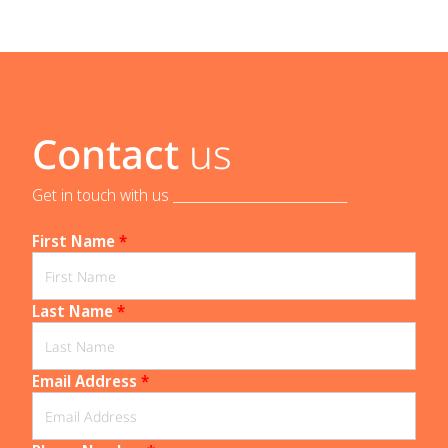
Contact
us
Get in touch with us _____________________________
First Name
*
Last Name
*
Email Address
*