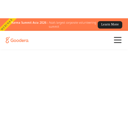
WEBINAR
Karma Summit Asia 2026 :
Asia's largest corporate volunteering
Learn More
summit