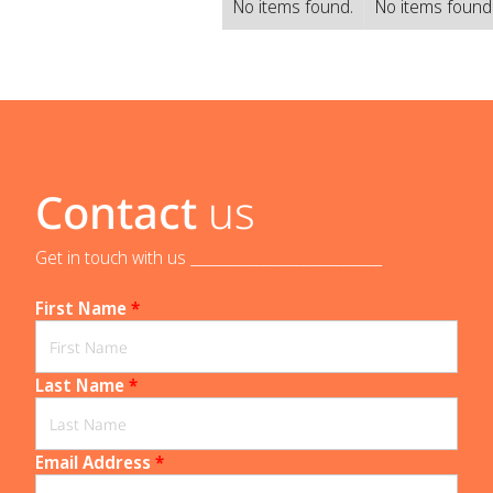
No items found.
No items found
Contact
us
Get in touch with us _____________________________
First Name
*
Last Name
*
Email Address
*