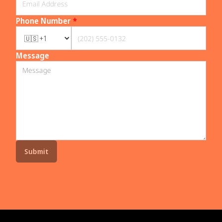
Phone Number
*
Message