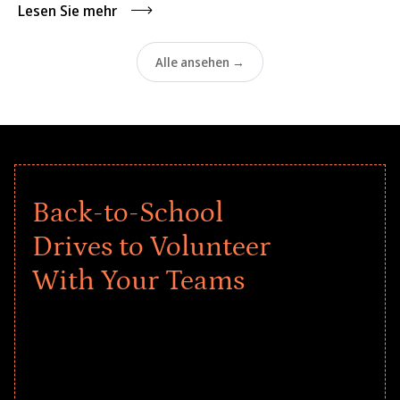
Lesen Sie mehr
Alle ansehen →
Back-to-School
Drives to Volunteer
With Your Teams
Give every child a strong start to the
school year! Explore impact-driven Back
to School supply drives that empower
underserved students, foster
comprehensive learning, and engage