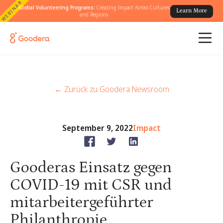
WEBINAR
Global Volunteering Programs:
Creating Impact Across Cultures
Learn More
and Regions
← Zurück zu Goodera Newsroom
September 9, 2022
Impact
Gooderas Einsatz gegen
COVID-19 mit CSR und
mitarbeitergeführter
Philanthropie