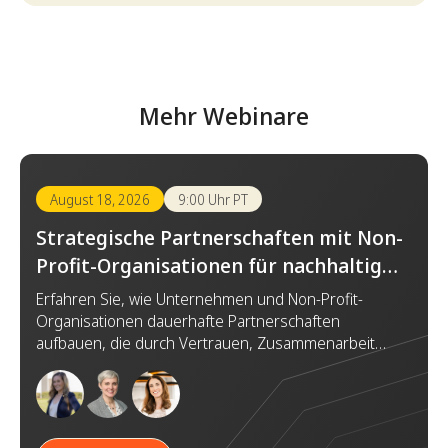
Mehr Webinare
August 18, 2026
9:00 Uhr PT
Strategische Partnerschaften mit Non-
Profit-Organisationen für nachhaltige
Wirkung aufbauen
Erfahren Sie, wie Unternehmen und Non-Profit-
Organisationen dauerhafte Partnerschaften
aufbauen, die durch Vertrauen, Zusammenarbeit
und gemeinsame Ziele einen bedeutenden
gesellschaftlichen Mehrwert schaffen.