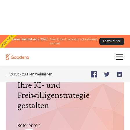
WEBINAR
Karma Summit Asia 2026 :
Asia's largest corporate volunteering
Learn More
summit
Webinar
🗓️
Dec 9, 2025
Tuesday
← Zurück zu allen Webinaren
Ihre KI- und
Freiwilligenstrategie
gestalten
Referenten