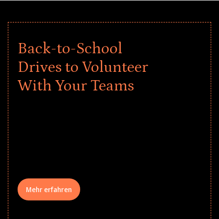
Back-to-School
Drives to Volunteer
With Your Teams
Give every child a strong start to the
school year! Explore impact-driven Back
to School supply drives that empower
underserved students, foster
comprehensive learning, and engage
your teams meaningfully.
Mehr erfahren