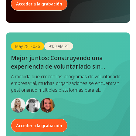
Acceder a la grabación
May 28, 2026
9:00 AM PT
Mejor juntos: Construyendo una
experiencia de voluntariado sin
interrupciones con Benevity x Goodera
A medida que crecen los programas de voluntariado
empresarial, muchas organizaciones se encuentran
gestionando múltiples plataformas para el
descubrimiento de eventos, el registro, la ejecución y
la elaboración de informes. Aunque cada
herramienta cumple una función, este enfoque
fragmentado a menudo conduce a la duplicación de
esfuerzos, datos inconsistentes y una experiencia
Acceder a la grabación
desarticulada tanto para los gestores de programas