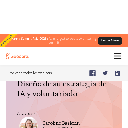
WEBINAR
Karma Summit Asia 2026 :
Asia's largest corporate volunteering
Learn More
summit
Webinar
🗓️
Dec 9, 2025
Tuesday
← Volver a todos los webinars
Diseño de su estrategia de
IA y voluntariado
Altavoces
Caroline Barlerin