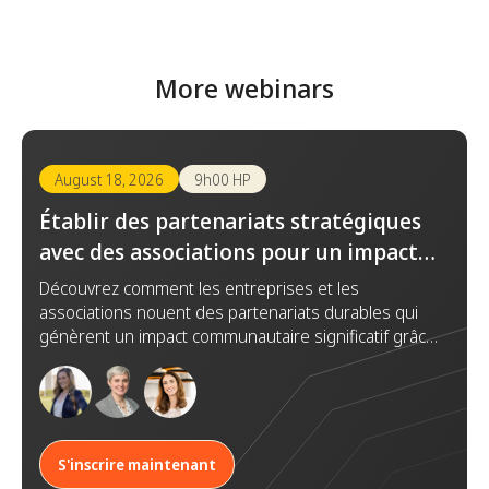
More webinars
August 18, 2026
9h00 HP
Établir des partenariats stratégiques
avec des associations pour un impact
durable
Découvrez comment les entreprises et les
associations nouent des partenariats durables qui
génèrent un impact communautaire significatif grâce
à la confiance, la collaboration et des objectifs
communs.
S'inscrire maintenant