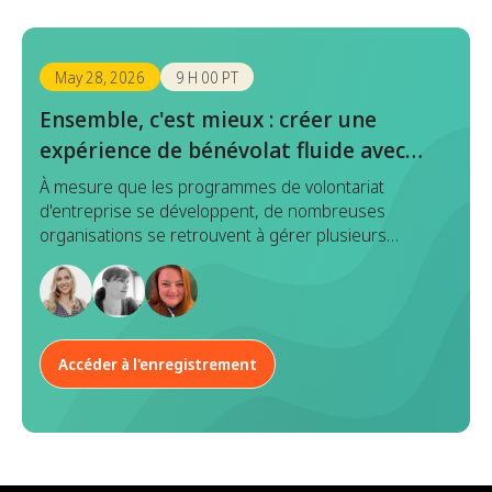
May 28, 2026
9 H 00 PT
Ensemble, c'est mieux : créer une
expérience de bénévolat fluide avec
Benevity x Goodera
À mesure que les programmes de volontariat
d'entreprise se développent, de nombreuses
organisations se retrouvent à gérer plusieurs
plateformes en matière de découverte, d'inscription,
d'exécution et de reporting d'événements. Bien que
chaque outil ait un objectif, cette approche
fragmentée entraîne souvent une duplication des
efforts, des données incohérentes et une
Accéder à l'enregistrement
expérience disparate à la fois pour les responsables
de programme et les employés.