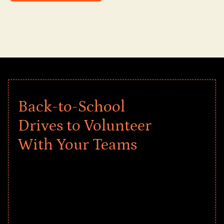
Back-to-School
Drives to Volunteer
With Your Teams
Give every child a strong start to the
school year! Explore impact-driven Back
to School supply drives that empower
underserved students, foster
comprehensive learning, and engage
your teams meaningfully.