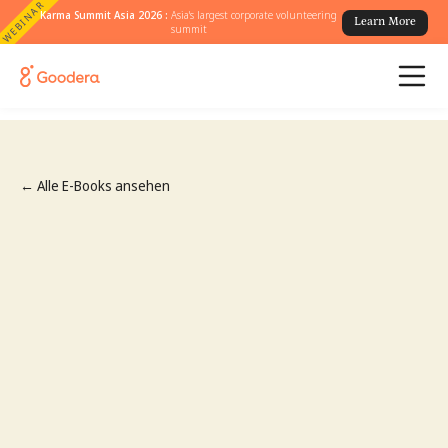
WEBINAR
Karma Summit Asia 2026 :
Asia's largest corporate volunteering
Learn More
summit
← Alle E-Books ansehen