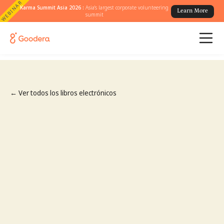
WEBINAR
Karma Summit Asia 2026 :
Asia's largest corporate volunteering
Learn More
summit
← Ver todos los libros electrónicos